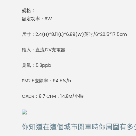
規格：
額定功率：6W
尺寸：2.4(H)*8.11(L)*6.89(W)英吋/6*20.5*17.5cm
輸入：直流12V充電器
臭氧：5.3ppb
PM2.5去除率：94.5%/h
CADR：8.7 CFM，14.8
M/小時
你知道在這個城市開車時你周圍有多