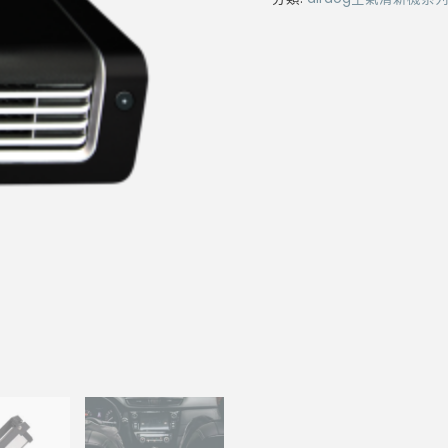
$1,599
用
空
氣
凈
化
器
數
量