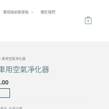
喬班納岩板傢俬
關於我們
0
 V5 車用空氣凈化器
V5 車用空氣凈化器
al
Current
0.00
price
is:
列產品
,
全部分類