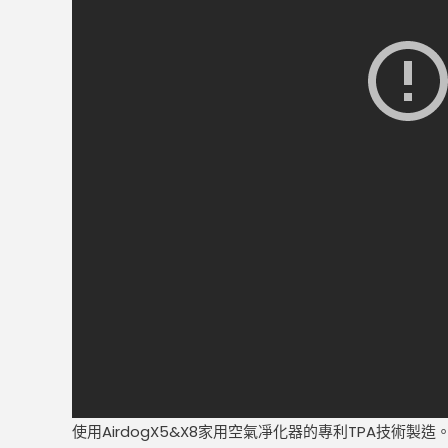
使用AirdogX5&X8家用空氣凈化器的專利TPA技