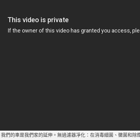
術製造。我們的車是我們家的延伸。無過濾器凈化：在消毒細菌、黴菌和除煙