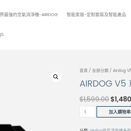
界最強的空氣消淨機-AIRDOG
智能家居-定制套裝及智能產品
戶
首頁
/
全部分類
/ Airdog
AIRDOG 
Origin
$
1,599.00
$
1,48
price
Airdog
加入購物車
V5
was:
車
分類:
airdog空氣清新機系