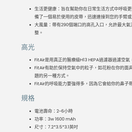
生活更健康：旨在幫助你在日常生活方式中呼吸更好
備了一個易於使用的皮帶，迅速連接到您的手臂或
大風量：帶有290個端口的高孔入口，允許最大氣流為
整。
高光
FitAir是用真正的醫療級H13 HEPA過濾器過濾空
FitAir有助於保持空氣中的粒子，如花粉在你的
題的另一種方式。
FitAir的呼吸能力要強得多，因為它會給你的
規格
電池壽命：2~6小時
功率：3w 1600 mAh
尺寸：7.2*3.5*3.1英吋