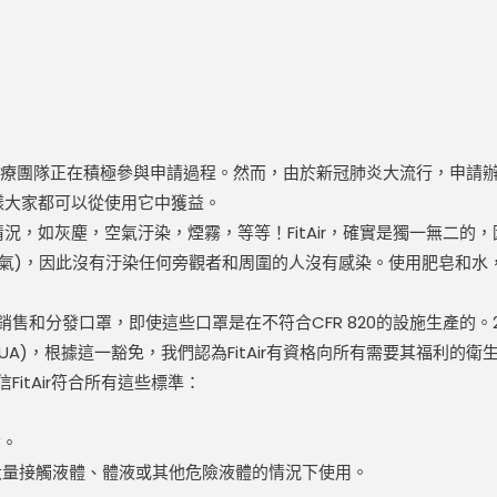
但我們的醫療團隊正在積極參與申請過程。然而，由於新冠肺炎大流行，
這樣大家都可以從使用它中獲益。
情況，如灰塵，空氣汙染，煙霧，等等！FitAir，確實是獨一無二的
氣)，因此沒有汙染任何旁觀者和周圍的人沒有感染。使用肥皂和水，使
和分發口罩，即使這些口罩是在不符合CFR 820的設施生產的。20
A)，根據這一豁免，我們認為FitAir有資格向所有需要其福利的
itAir符合所有這些標準：
備。
大量接觸液體、體液或其他危險液體的情況下使用。