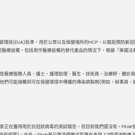
盟管理局(EUA)批準，用於公眾以及保健場所的HCP，以幫助預防
設備，包括用作醫療設備的替代產品的情況下，根據「美國法典」第21編第3
急醫療服務人員、護士、護理助理、醫生、技術員、治療師、聽診
他們可能接觸到可在保健環境中傳播的傳染病製劑(例如，辦事員、
在獲得用於抗冠狀病毒的測試報告，但目前我們還沒有。Fitair使用
容和相等)。此外，Fitair是只電流便攜式裝置在市場上2個濾波點進入