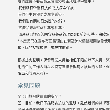
我們建議不要在高風險氣溶膠生成程序中使用。
·我們沒有聲稱有抗菌或抗病毒保護。
我們不主張預防或減少感染。
·我們沒有關於易燃性的索賠。
·該產品未經FDA批準或批準。
·該產品已獲得美國食品藥品管理局(FDA)的批準，由歐
*本產品只在宣布有正當理由在新冠肺炎爆發期間緊急使用醫療
權，除非授權被終止或提前撤銷。
根據豁免聲明，保健專業人員包括但不限於以下人員：緊
用的合同工作人員以及沒有直接參與病人護理的人員，但
賬單和誌願人員)。
常見問題
問：用於冠狀病毒的安全？
答：目前，我們不能發表這樣的聲明。雖然我們的醫學專家正
微米汙染物的95%(HEPA過濾器在性能上與N95過濾器兼