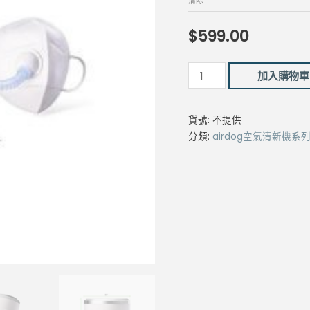
清除
$
599.00
Airdog
加入購物車
FitAir
-
貨號:
不提供
個
分類:
airdog空氣清新機系
人
醫
療
級
空
淨
套
裝
數