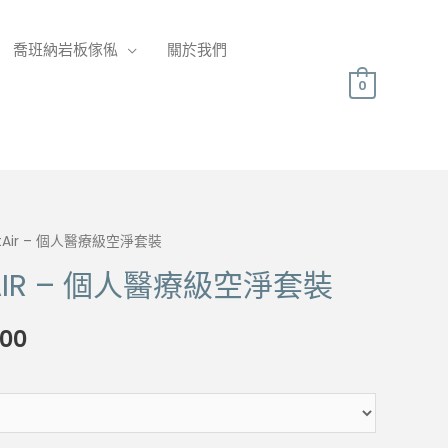
喬班納岩板傢俬
關於我們
0
 FitAir – 個人醫療級空淨套裝
ITAIR – 個人醫療級空淨套裝
Price
.00
range:
$539.00