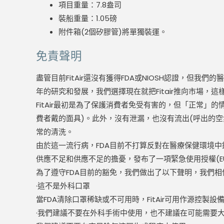
項目重量：7.8盎司
裝船重量：1.05磅
附件箱(2個矽膠管)將單獨裝運。
免責聲明
盡管目前FitAir還沒有獲得FDA或NIOSH認證，
年的研究和發展，我們選擇現在就把Fitair推向市場，
FitAir最初是為了保護消費者免受有害的，但「正常」的
費者戴的面具)。此外，沒有泄漏，也沒有流出(呼出的空
常的清洗。
由於這一流行病，FDA目前不打算反對在醫療保健環境中銷售
供應不足和供應不足的擔憂，發布了一項緊急使用授權(EU
為了遵守FDA目前的豁免，我們做出了以下聲明，我們相信F
·這不是外科口罩
當FDA清除口罩稀缺或不可用時，FitAir可用作源控製設
·我們建議不要在外科手術中使用，也不建議在可能需要