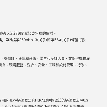
新冠肺炎大流行期間感染或疾病的傳播。
60bbb-3(B)(1)節第564(B)(1)條獲得授
員、藥劑師、牙醫和牙醫、學生和受訓人員、非保健機構雇
膳食、環境服務、洗衣、安全、工程和設施管理、行政、
的HEPA過濾器是真HEPA已通過認證的過濾器去除0.3
；真正的HEPA過濾器(如前所述)和KN 95面具提供的