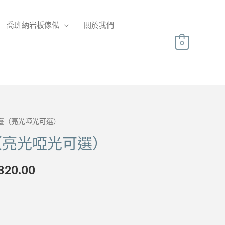
喬班納岩板傢俬
關於我們
0
能臺（亮光啞光可選）
（亮光啞光可選）
Price
320.00
range:
$4,020.00