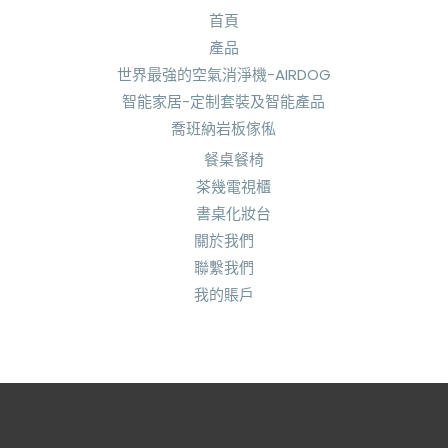
首頁
產品
世界最強的空氣消淨機-AIRDOG
智能家居-定制套裝及智能產品
喬班納岩板傢俬
餐桌餐椅
茶幾電視櫃
書桌化妝台
關於我們
聯繫我們
我的賬戶