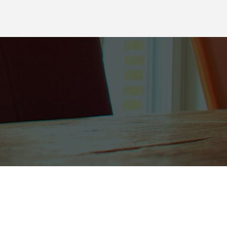
through
$4,200.00