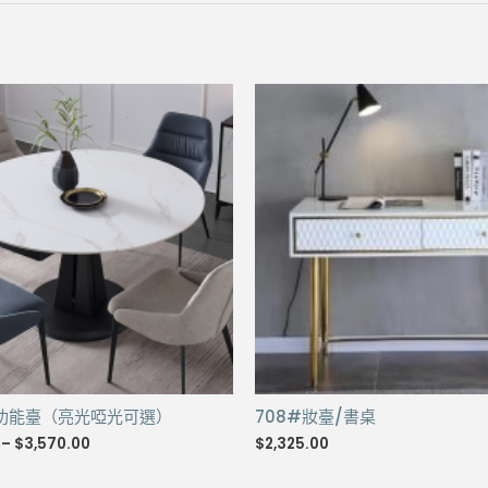
量
轉功能臺（亮光啞光可選）
708#妝臺/書桌
Price
–
$
3,570.00
$
2,325.00
range:
$3,270.00