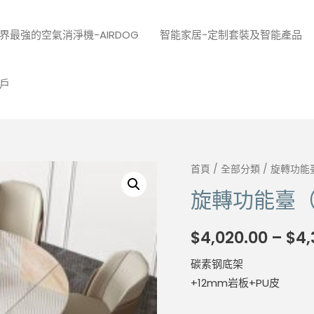
界最強的空氣消淨機-AIRDOG
智能家居-定制套裝及智能產品
戶
首頁
/
全部分類
/ 旋轉功
旋轉功能臺
$
4,020.00
–
$
4,
碳素钢底架
+12mm岩板+PU皮