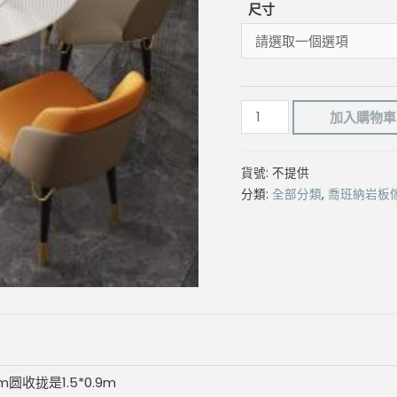
尺寸
旋
加入購物車
轉
功
貨號:
不提供
能
分類:
全部分類
,
喬班納岩板
臺
（亮
光
啞
光
可
選）
數
.5m圆收拢是1.5*0.9m