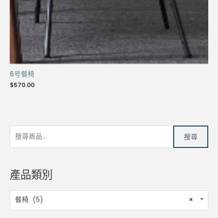
6号餐椅
$
570.00
搜
搜尋
尋
關
鍵
產品類別
字
:
餐椅 (5)
×