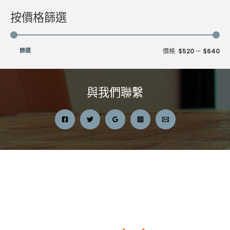
按價格篩選
最
最
篩選
價格:
$520
—
$640
低
高
價
價
與我們聯繫
格
格